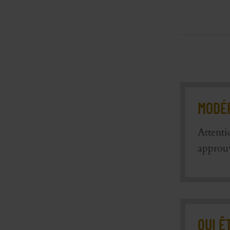
MODÉR
Attenti
approu
QUI Ê