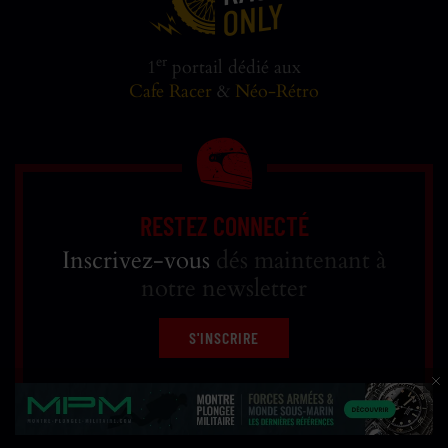
er
1
portail dédié aux
Cafe Racer
&
Néo-Rétro
RESTEZ CONNECTÉ
Inscrivez-vous
dés maintenant à
notre newsletter
S'INSCRIRE
Réfléchi, designé et développé par
WEB RACER