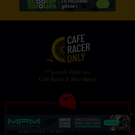
er
1
portail dédié aux
Cafe Racer
&
Néo-Rétro
RESTEZ CONNECTÉ
Inscrivez-vous
dés maintenant à