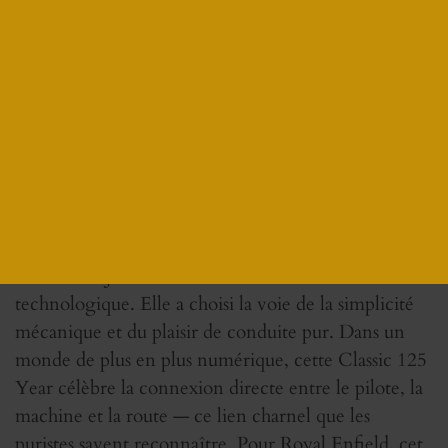
collection. L’emblème doré, finement appliqué à la
main, se détache sur le réservoir tel un sceau
d’artisan. Les finitions polies rappellent l’époque où
les motos étaient façonnées dans les ateliers à la
main, mais avec la rigueur de la production
moderne. Cette Classic se veut à la fois objet de
passion et témoin d’un savoir-faire inaltéré. Au-delà
de son esthétique, cette édition spéciale rappelle
aussi la philosophie unique de la marque. Royal
Enfield n’a jamais cédé à la surenchère
technologique. Elle a choisi la voie de la simplicité
mécanique et du plaisir de conduite pur. Dans un
monde de plus en plus numérique, cette Classic 125
Year célèbre la connexion directe entre le pilote, la
machine et la route — ce lien charnel que les
puristes savent reconnaître. Pour Royal Enfield, cet