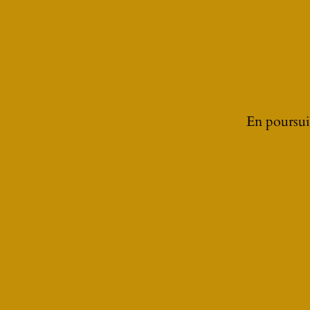
PRÉCÉDENT
En poursuiv
ZOOM SUR
LA PRÉPARATION 
CB750
JOE BAR TEAM