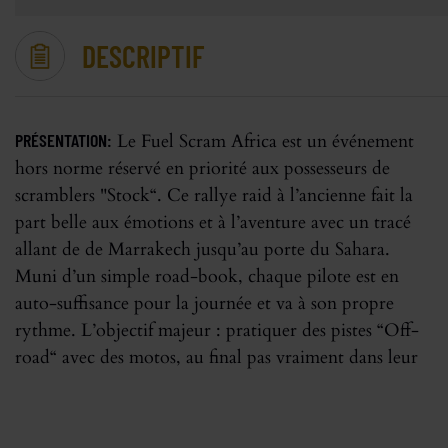
DESCRIPTIF
PRÉSENTATION:
Le Fuel Scram Africa est un événement
meilleur élément. Harley Davidson, Ducati, Triumph,
hors norme réservé en priorité aux possesseurs de
side-car Ural…sont confrontés à la réalité du hors
scramblers "Stock“. Ce rallye raid à l’ancienne fait la
part belle aux émotions et à l’aventure avec un tracé
allant de de Marrakech jusqu’au porte du Sahara.
Muni d’un simple road-book, chaque pilote est en
auto-suffisance pour la journée et va à son propre
rythme. L’objectif majeur : pratiquer des pistes “Off-
road“ avec des motos, au final pas vraiment dans leur